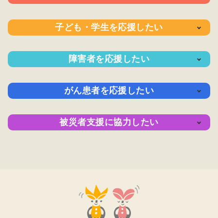
支援の内
支援の実
寄付の方
子ども・学生を応援したい
容
績
法
支援の内
支援の実
寄付の方
障害者を応援したい
容
績
法
支援の内
支援の実
寄付の方
がん患者を応援したい
容
績
法
支援の内
支援の実
寄付の方
被災者支援に協力したい
容
績
法
支援の内
支援の実
寄付の方
容
績
法