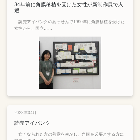
34年前に角膜移植を受けた女性が新制作展で入
選
読売アイバンクのあっせんで1990年に角膜移植を受けた
女性から、国立
……
2023年04月
読売アイバンク
亡くなられた方の善意を生かし、角膜を必要とする方に