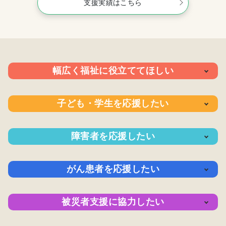
支援実績はこちら
幅広く福祉に役立ててほしい
支援の内
支援の実
寄付の方
子ども・学生を応援したい
容
績
法
支援の内
支援の実
寄付の方
障害者を応援したい
容
績
法
支援の内
支援の実
寄付の方
がん患者を応援したい
容
績
法
支援の内
支援の実
寄付の方
被災者支援に協力したい
容
績
法