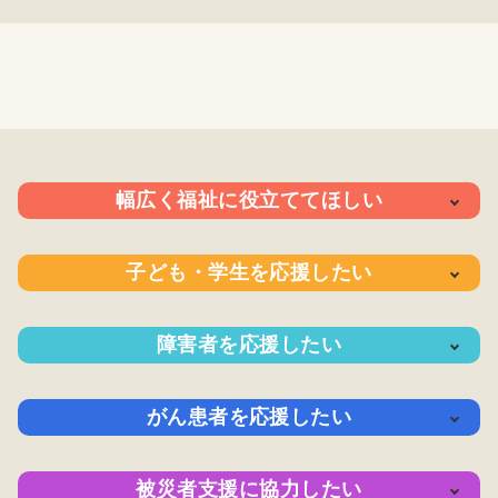
幅広く福祉に役立ててほしい
支援の内
支援の実
寄付の方
子ども・学生を応援したい
容
績
法
支援の内
支援の実
寄付の方
障害者を応援したい
容
績
法
支援の内
支援の実
寄付の方
がん患者を応援したい
容
績
法
支援の内
支援の実
寄付の方
被災者支援に協力したい
容
績
法