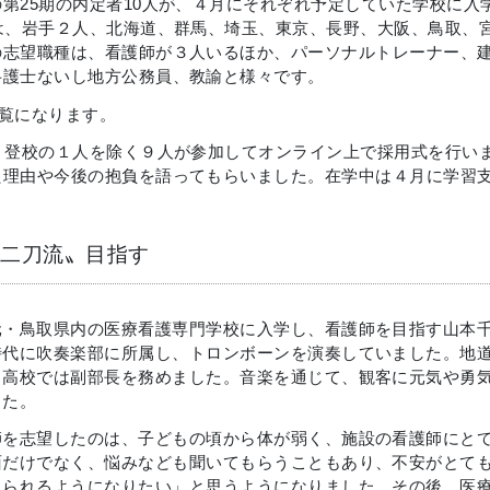
25期の内定者10人が、４月にそれぞれ予定していた学校に入
は、岩手２人、北海道、群馬、埼玉、東京、長野、大阪、鳥取、
の志望職種は、看護師が３人いるほか、パーソナルトレーナー、
弁護士ないし地方公務員、教諭と様々です。
覧になります。
、登校の１人を除く９人が参加してオンライン上で採用式を行い
理由や今後の抱負を語ってもらいました。在学中は４月に学習支
二刀流〟目指す
元・鳥取県内の医療看護専門学校に入学し、看護師を目指す山本
時代に吹奏楽部に所属し、トロンボーンを演奏していました。地
、高校では副部長を務めました。音楽を通じて、観客に元気や勇
した。
師を志望したのは、子どもの頃から体が弱く、施設の看護師にと
面だけでなく、悩みなども聞いてもらうこともあり、不安がとて
えられるようになりたい」と思うようになりました。その後、医