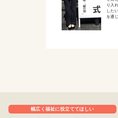
り入
した
を通
幅広く福祉に役立ててほしい