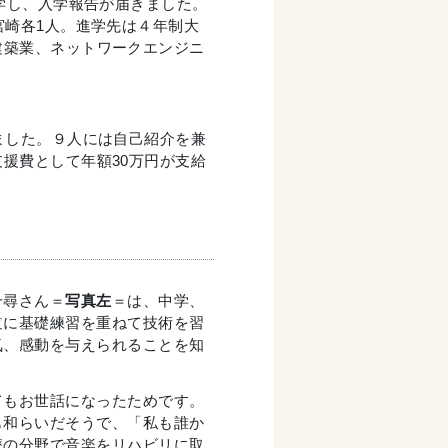
学し、入学報告が届きました。
宮崎各1人。進学先は４年制大
建築業、ネットワークエンジニ
ました。９人には自己紹介を兼
援費として年額30万円が支給
千尋さん＝
写真左
＝は、中学、
道に基礎練習を重ねて技術を習
気、感動を与えられることを知
てもお世話になったためです。
も和らいだそうで、「私も誰か
療の分野で音楽をリハビリに取