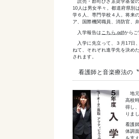
読売・郡司ひさゑ奨学基金の第
10人は男女半々。都道府県別
学６人、専門学校４人。将来
ア、国際機関職員、消防官、
入学報告は
こちら.pdf
からご
入学に先立って、３月17日
ねて、それぞれ進学先を決めた
されます。
看護師と音楽療法の〝
地
高校
得し
りま
看護
体調
を支