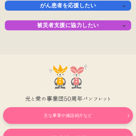
支援の内
支援の実
寄付の方
がん患者を応援したい
容
績
法
支援の内
支援の実
寄付の方
被災者支援に協力したい
容
績
法
支援の内
支援の実
寄付の方
容
績
法
光と愛の事業団50周年パンフレット
主な事業や施設紹介など