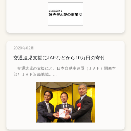
2020年02月
交通遺児支援にJAFなどから10万円の寄付
交通遺児の支援にと、日本自動車連盟（ＪＡＦ）関西本
部とＪＡＦ近畿地域
……