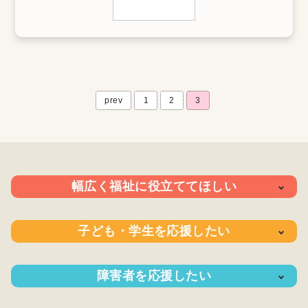
prev
1
2
3
幅広く福祉に役立ててほしい
支援の内
支援の実
寄付の方
子ども・学生を応援したい
容
績
法
支援の内
支援の実
寄付の方
障害者を応援したい
容
績
法