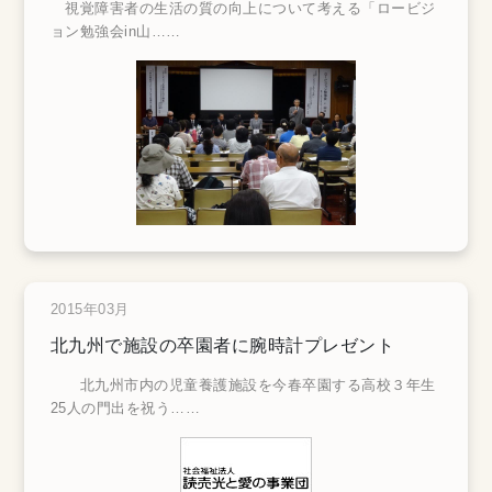
視覚障害者の生活の質の向上について考える「ロービジ
ョン勉強会in山
……
2015年03月
北九州で施設の卒園者に腕時計プレゼント
北九州市内の児童養護施設を今春卒園する高校３年生
25人の門出を祝う
……